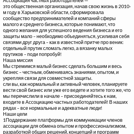
Ассоциация частных работодателей —
это общественная организация, начав свою жизнь в 2010-
м году в Харьковской области, сформировала
сообщество предпринимателей и компаний сферы
малого и среднего бизнеса, которые понимают, что
одного желания для успешного ведения бизнеса и его
защиты мало – необходимо объединяться, усиливая себя
связями друг друга – как в известной притче про веник:
отдельный прутик сломать легко, а вязанку малых
прутиков – поди попробуй!
Наша миссия
Мы стремимся малый бизнес сделать большим и весь
бизнес – честным, обмениваясь знаниями, опытом, и
укрепляя связи для совместной защиты.
сли вы, как нормальный и активный человек, планируете
вести свой бизнес или уже его ведете и хотите того же, что
мы перечислили в начале – присоединяйтесь к нам,
входите в Ассоциацию частных работодателей! В наших
рядах – все нормальные и адекватные люди!
Наши цели
1
Поддержание платформы для коммуникации членов
ассоциации для обмена опытом и профессионализмом,
разработкой общих решений, концепций и программ