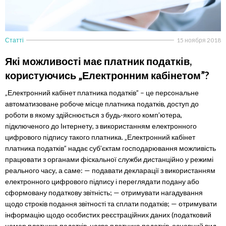
Статті
15 ноября 2018
Які можливості має платник податків,
користуючись „Електронним кабінетом”?
„Електронний кабінет платника податків” – це персональне
автоматизоване робоче місце платника податків, доступ до
роботи в якому здійснюється з будь-якого комп’ютера,
підключеного до Інтернету, з використанням електронного
цифрового підпису такого платника. „Електронний кабінет
платника податків” надає суб’єктам господарювання можливість
працювати з органами фіскальної служби дистанційно у режимі
реального часу, а саме: — подавати декларації з використанням
електронного цифрового підпису і переглядати подану або
сформовану податкову звітність; — отримувати нагадування
щодо строків подання звітності та сплати податків; — отримувати
інформацію щодо особистих реєстраційних даних (податковий
номер платника податків, назва платника податків, основний вид