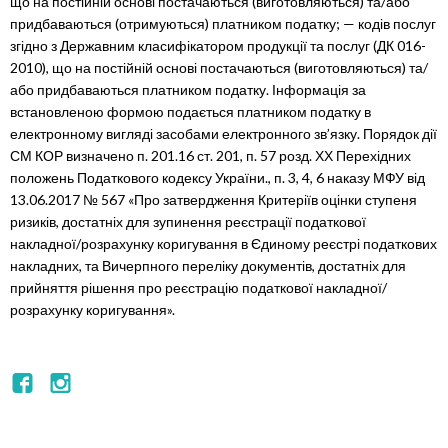
що на постійній основі постачаються (виготовляються) та/або
придбаваються (отримуються) платником податку; — кодів послуг
згідно з Державним класифікатором продукції та послуг (ДК 016-
2010), що на постійній основі постачаються (виготовляються) та/
або придбаваються платником податку. Інформація за
встановленою формою подається платником податку в
електронному вигляді засобами електронного зв’язку. Порядок дії
СМ КОР визначено п. 201.16 ст. 201, п. 57 розд. ХХ Перехідних
положень Податкового кодексу України., п. 3, 4, 6 наказу МФУ від
13.06.2017 № 567 «Про затвердження Критеріїв оцінки ступеня
ризиків, достатніх для зупинення реєстрації податкової
накладної/розрахунку коригування в Єдиному реєстрі податкових
накладних, та Вичерпного переліку документів, достатніх для
прийняття рішення про реєстрацію податкової накладної/
розрахунку коригування».