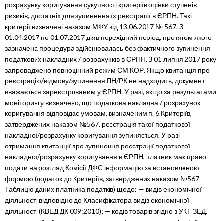
розрахунку коригування сукупності критеріїв оцінки ступенів
ризиків, достатніх для зупинення їх реєстрації в ЄРПН. Такі
критерії визначені наказом МФУ від 13.06.2017 № 567. З
01.04.2017 по 01.07.2017 діяв перехідний період, протягом якого
зазначена процедура здійснювалась без фактичного зупинення
податкових накладних / розрахунків в ЄРПН. З 01 липня 2017 року
запроваджено повноцінний режим СМ КОР. Якщо квитанція про
реєстрацію/відмову/зупинення ПН/РК не надходить, документ
вважається зареєстрованим у ЄРПН. У разі, якщо за результатами
моніторингу визначено, що податкова накладна / розрахунок
коригування відповідає умовам, визначеним п. 6 Критеріїв,
затверджених наказом №567, реєстрація такої податкової
накладної/розрахунку коригування зупиняється. У разі
отримання квитанції про зупинення реєстрації податкової
накладної/розрахунку коригування в ЄРПН, платник має право
подати на розгляд Комісії ДФС інформацію за встановленою
формою (додаток до Критеріїв, затверджених наказом №567 —
Таблицю даних платника податків) щодо: — видів економічної
діяльності відповідно до Класифікатора видів економічної
діяльності (КВЕД ДК 009:2010); — кодів товарів згідно з УКТ ЗЕД,