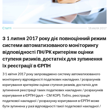
Статті
18 июля 2017
З 1 липня 2017 року діє повноцінний режим
системи автоматизованого моніторингу
відповідності ПН/РК критеріям оцінки
ступеня ризиків, достатніх для зупинення
їх реєстрації в ЄРПН
З 1 квітня 2017 року запроваджено систему автоматизованого
моніторингу відповідності податкових накладних / розрахунків
коригування критеріям оцінки ступеня ризиків, достатніх для
зупинення реєстрації таких податкових накладних / розрахунків
коригування в ЄРПН (далі – СМ КОР). Тобто, реєстрація
податкової накладної / розрахунку коригування в ЄРПН може
бути зупинена у разі відповідності такої податкової накладної /