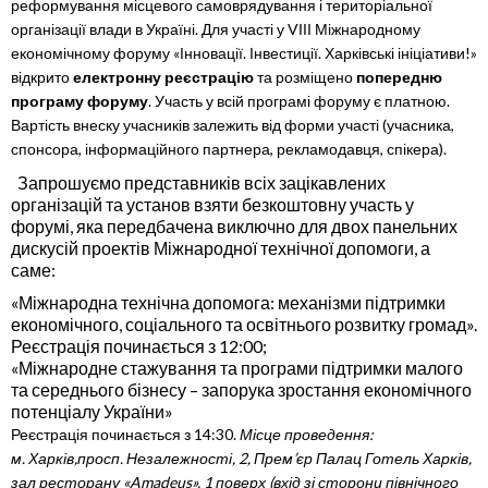
реформування місцевого самоврядування і територіальної
організації влади в Україні. Для участі у VІІІ Міжнародному
економічному форуму «Інновації. Інвестиції. Харківські ініціативи!»
відкрито
електронну реєстрацію
та розміщено
попередню
програму форуму
. Участь у всій програмі форуму є платною.
Вартість внеску учасників залежить від форми участі (учасника,
спонсора, інформаційного партнера, рекламодавця, спікера).
Запрошуємо представників всіх зацікавлених
організацій та установ взяти безкоштовну участь у
форумі, яка передбачена виключно для двох панельних
дискусій проектів Міжнародної технічної допомоги, а
саме:
«Міжнародна технічна допомога: механізми підтримки
економічного, соціального та освітнього розвитку громад».
Реєстрація починається з 12:00;
«Міжнародне стажування та програми підтримки малого
та середнього бізнесу – запорука зростання економічного
потенціалу України»
Реєстрація починається з 14:30.
Місце проведення:
м.
Харків
,
просп. Незалежності, 2,
Прем’єр Палац Готель Харків,
зал ресторану «
Amadeus
», 1 поверх (вхід зі сторони північного