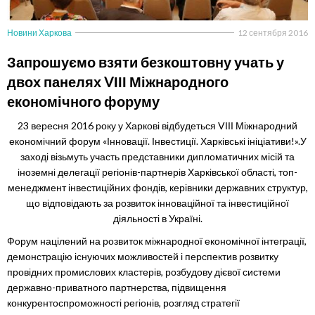
Новини Харкова
12 сентября 2016
Запрошуємо взяти безкоштовну учать у
двох панелях VІІІ Міжнародного
економічного форуму
23 вересня 2016 року у Харкові відбудеться VІІІ Міжнародний
економічний форум «Інновації. Інвестиції. Харківські ініціативи!».У
заході візьмуть участь представники дипломатичних місій та
іноземні делегації регіонів-партнерів Харківської області, топ-
менеджмент інвестиційних фондів, керівники державних структур,
що відповідають за розвиток інноваційної та інвестиційної
діяльності в Україні.
Форум націлений на розвиток міжнародної економічної інтеграції,
демонстрацію існуючих можливостей і перспектив розвитку
провідних промислових кластерів, розбудову дієвої системи
державно-приватного партнерства, підвищення
конкурентоспроможності регіонів, розгляд стратегії